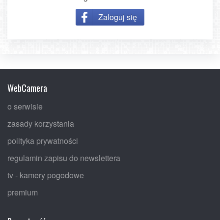
Zaloguj się
WebCamera
o serwisie
zasady korzystania
polityka prywatności
regulamin zapisu do newslettera
tv - kamery pogodowe
premium